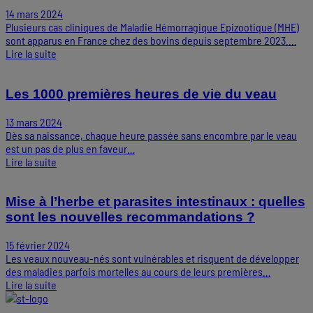
14 mars 2024
Plusieurs cas cliniques de Maladie Hémorragique Epizootique (MHE)
sont apparus en France chez des bovins depuis septembre 2023.…
Lire la suite
Les 1000 premières heures de vie du veau
13 mars 2024
Dès sa naissance, chaque heure passée sans encombre par le veau
est un pas de plus en faveur…
Lire la suite
Mise à l’herbe et parasites intestinaux : quelles
sont les nouvelles recommandations ?
15 février 2024
Les veaux nouveau-nés sont vulnérables et risquent de développer
des maladies parfois mortelles au cours de leurs premières…
Lire la suite