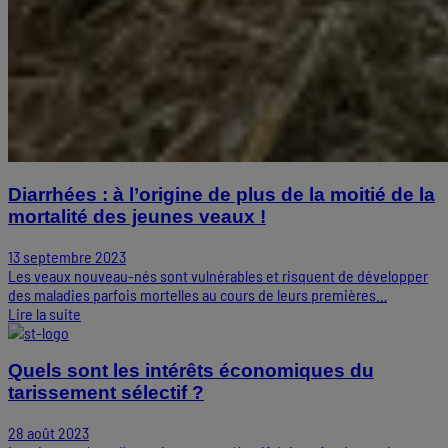
Diarrhées : à l’origine de plus de la moitié de la
mortalité des jeunes veaux !
13 septembre 2023
Les veaux nouveau-nés sont vulnérables et risquent de développer
des maladies parfois mortelles au cours de leurs premières…
Lire la suite
Quels sont les intérêts économiques du
tarissement sélectif ?
28 août 2023