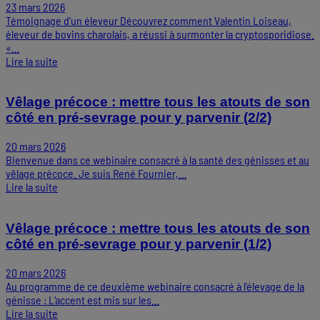
23 mars 2026
Témoignage d’un éleveur Découvrez comment Valentin Loiseau,
éleveur de bovins charolais, a réussi à surmonter la cryptosporidiose.
«…
Lire la suite
Vêlage précoce : mettre tous les atouts de son
côté en pré-sevrage pour y parvenir (2/2)
20 mars 2026
Bienvenue dans ce webinaire consacré à la santé des génisses et au
vêlage précoce. Je suis René Fournier,…
Lire la suite
Vêlage précoce : mettre tous les atouts de son
côté en pré-sevrage pour y parvenir (1/2)
20 mars 2026
Au programme de ce deuxième webinaire consacré à l’élevage de la
génisse : L’accent est mis sur les…
Lire la suite