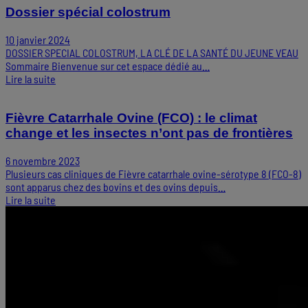
Dossier spécial colostrum
10 janvier 2024
DOSSIER SPECIAL COLOSTRUM, LA CLÉ DE LA SANTÉ DU JEUNE VEAU
Sommaire Bienvenue sur cet espace dédié au…
Lire la suite
Fièvre Catarrhale Ovine (FCO) : le climat
change et les insectes n’ont pas de frontières
6 novembre 2023
Plusieurs cas cliniques de Fièvre catarrhale ovine-sérotype 8 (FCO-8)
sont apparus chez des bovins et des ovins depuis…
Lire la suite