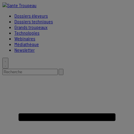
Placeholder
Skip
Skip
Anchor
to
to
Dossiers éleveurs
Content
Footer
Dossiers techniques
Grands troupeaux
Technologies
Webinaires
Médiathèque
Newsletter
Toggle
search
Search
Submit
for:
search
Primary
Menu