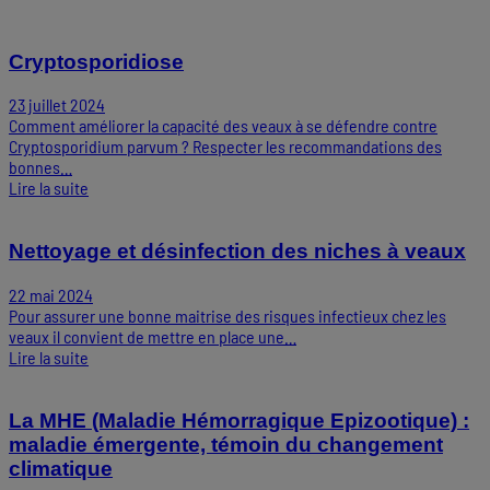
Cryptosporidiose
23 juillet 2024
Comment améliorer la capacité des veaux à se défendre contre
Cryptosporidium parvum ? Respecter les recommandations des
bonnes…
Lire la suite
Nettoyage et désinfection des niches à veaux
22 mai 2024
Pour assurer une bonne maitrise des risques infectieux chez les
veaux il convient de mettre en place une…
Lire la suite
La MHE (Maladie Hémorragique Epizootique) :
maladie émergente, témoin du changement
climatique