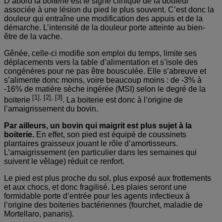
D’abord la boiterie est le signe clinique de la douleur
associée à une lésion du pied le plus souvent. C’est donc la
douleur qui entraîne une modification des appuis et de la
démarche. L’intensité de la douleur porte atteinte au bien-
être de la vache.
Gênée, celle-ci modifie son emploi du temps, limite ses
déplacements vers la table d’alimentation et s’isole des
congénères pour ne pas être bousculée. Elle s’abreuve et
s’alimente donc moins, voire beaucoup moins : de -3% à
-16% de matière sèche ingérée (MSI) selon le degré de la
[1], [2], [3]
boiterie
. La boiterie est donc à l’origine de
l’amaigrissement du bovin.
Par ailleurs, un bovin qui maigrit est plus sujet à la
boiterie.
En effet, son pied est équipé de coussinets
plantaires graisseux jouant le rôle d’amortisseurs.
L’amaigrissement (en particulier dans les semaines qui
suivent le vêlage) réduit ce renfort.
Le pied est plus proche du sol, plus exposé aux frottements
et aux chocs, et donc fragilisé. Les plaies seront une
formidable porte d’entrée pour les agents infectieux à
l’origine des boiteries bactériennes (fourchet, maladie de
Mortellaro, panaris).