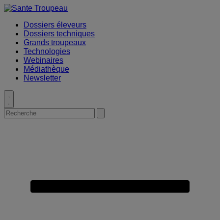
Placeholder
Skip
Skip
Anchor
to
to
Dossiers éleveurs
Content
Footer
Dossiers techniques
Grands troupeaux
Technologies
Webinaires
Médiathèque
Newsletter
Toggle
search
Search
Submit
for:
search
Primary
Menu