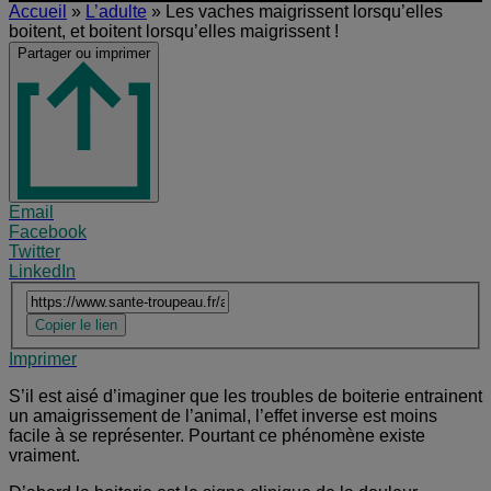
Accueil
»
L’adulte
»
Les vaches maigrissent lorsqu’elles
boitent, et boitent lorsqu’elles maigrissent !
Share this
Partager ou imprimer
Placeholder
Share this page
Email
Share via email
Anchor
Facebook
Share on Facebook
Twitter
Share on Twitter
LinkedIn
Share on LinkedIn
copier le lien
Current URL
Copier le lien
Copy current URL
Imprimer
Print This Page
S’il est aisé d’imaginer que les troubles de boiterie entrainent
un amaigrissement de l’animal, l’effet inverse est moins
facile à se représenter. Pourtant ce phénomène existe
vraiment.