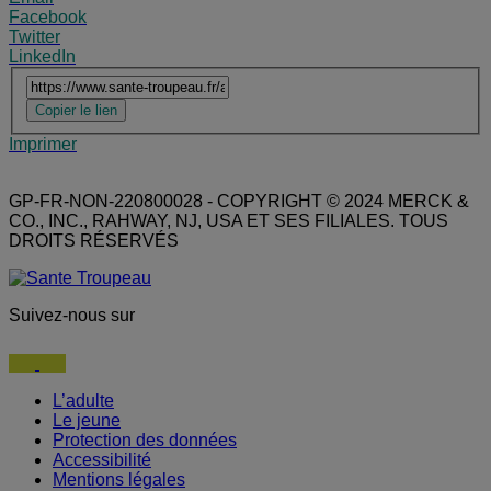
Share this page
Anchor
Facebook
Share on Facebook
Twitter
Share on Twitter
LinkedIn
Share on LinkedIn
copier le lien
Current URL
Copier le lien
Copy current URL
Imprimer
Print This Page
GP-FR-NON-220800028 - COPYRIGHT © 2024 MERCK &
CO., INC., RAHWAY, NJ, USA ET SES FILIALES. TOUS
DROITS RÉSERVÉS
Suivez-nous sur
Youtube
Facebook
L’adulte
Le jeune
Protection des données
Accessibilité
Mentions légales