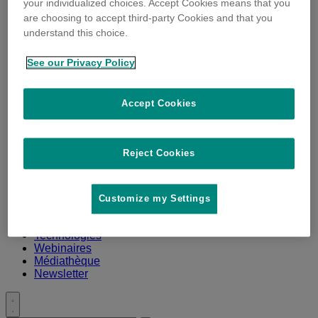
your individualized choices. Accept Cookies means that you
are choosing to accept third-party Cookies and that you
understand this choice.
See our Privacy Policy
Accept Cookies
Reject Cookies
Dossiers éleveurs
Customize my Settings
Dossiers techniques
Grands troupeaux
Technologies
Webinaires
Médiathèque
Newsletter
Toggle
search