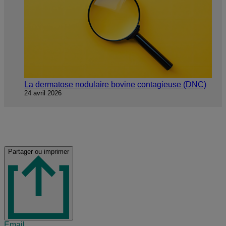
La dermatose nodulaire bovine contagieuse (DNC)
24 avril 2026
Share this
Partager ou imprimer
Placeholder
Email
Share via email